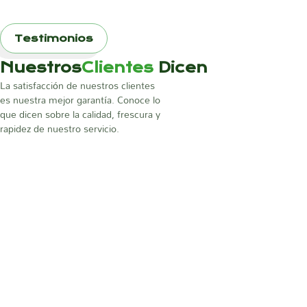
Testimonios
Nuestros
Clientes
Dicen
La satisfacción de nuestros clientes
es nuestra mejor garantía. Conoce lo
que dicen sobre la calidad, frescura y
rapidez de nuestro servicio.
Luis Aníbal
Dueño de El Fogón del Campo
En El Fogón del Campo, necesitamos
ingredientes frescos todos los días, y