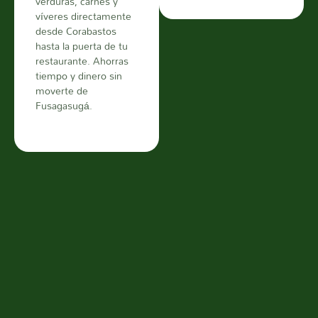
verduras, carnes y
víveres directamente
desde Corabastos
hasta la puerta de tu
restaurante. Ahorras
tiempo y dinero sin
moverte de
Fusagasugá.
Haz tu Pedido